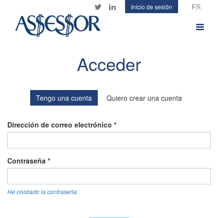
Pasar
Inicio de sesión
Twitter
LinkedIn
al
contenido
Toggle
principal
navigat
Acceder
Tengo una cuenta
Quiero crear una cuenta
Dirección de correo electrónico
*
Contraseña
*
He olvidado la contraseña