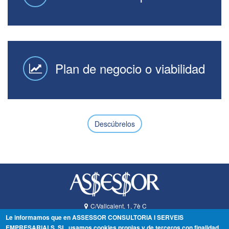
Plan de negocio o viabilidad
Descúbrelos
C/Vallcalent, 1, 7è C
25006
Lleida
Lleida
Le informamos que en ASSESSOR CONSULTORIA I SERVEIS
España
EMPRESARIALS, SL, usamos cookies propias y de terceros con finalidad